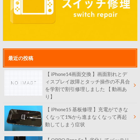
最近の投稿
【 iPhone14画面交換 】画面割れとデ
ィスプレイ故障とタッチ操作の不具合
を学割で割引修理しました 【 動画あ
り】
【 iPhone15 基板修理 】充電ができな
くなって1%から進まなくなって再起
動してしまう症状
【 OPPO Reno 5a 】劣化してバッテリ