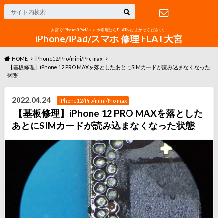
大宮でiPhone/iPad/スマホ修理ならFLATへおまかせください。
お問い合わ
iPhone/iPad/スマホ 修理 FLAT大宮
HOME
iPhone12/Pro/mini/Pro max
せ
【基板修理】iPhone 12 PRO MAXを落としたあとにSIMカードが読み込まなくなった
状態
2022.04.24
iPhone12/Pro/mini/Pro max
【基板修理】iPhone 12 PRO MAXを落とした
あとにSIMカードが読み込まなくなった状態