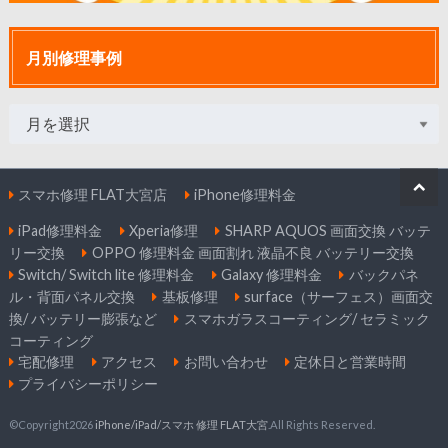
月別修理事例
スマホ修理 FLAT大宮店
iPhone修理料金
iPad修理料金
Xperia修理
SHARP AQUOS 画面交換 バッテ
リー交換
OPPO 修理料金 画面割れ 液晶不良 バッテリー交換
Switch/ Switch lite 修理料金
Galaxy 修理料金
バックパネ
ル・背面パネル交換
基板修理
surface（サーフェス）画面交
換/ バッテリー膨張など
スマホガラスコーティング/ セラミック
コーティング
宅配修理
アクセス
お問い合わせ
定休日と営業時間
プライバシーポリシー
©Copyright2026
iPhone/iPad/スマホ 修理 FLAT大宮
.All Rights Reserved.