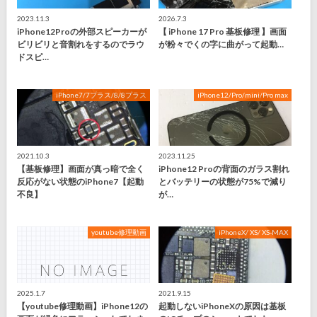
2023.11.3
2026.7.3
iPhone12Proの外部スピーカーが
【 iPhone 17 Pro 基板修理 】画面
ビリビリと音割れをするのでラウ
が粉々でくの字に曲がって起動…
ドスピ…
iPhone7/7プラス/8/8プラス
iPhone12/Pro/mini/Pro max
2021.10.3
2023.11.25
【基板修理】画面が真っ暗で全く
iPhone12 Proの背面のガラス割れ
反応がない状態のiPhone7【起動
とバッテリーの状態が75%で減り
不良】
が…
youtube修理動画
iPhoneX/ XS/ XS-MAX
2025.1.7
2021.9.15
【youtube修理動画】iPhone12の
起動しないiPhoneXの原因は基板