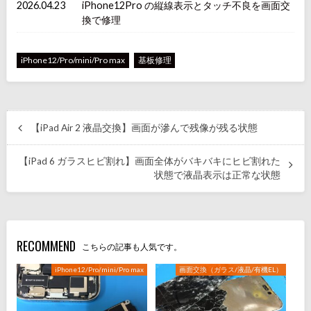
2026.04.23
iPhone12Pro の縦線表示とタッチ不良を画面交
換で修理
iPhone12/Pro/mini/Pro max
基板修理
【iPad Air 2 液晶交換】画面が滲んで残像が残る状態
【iPad 6 ガラスヒビ割れ】画面全体がバキバキにヒビ割れた
状態で液晶表示は正常な状態
RECOMMEND
こちらの記事も人気です。
iPhone12/Pro/mini/Pro max
画面交換（ガラス/液晶/有機EL）