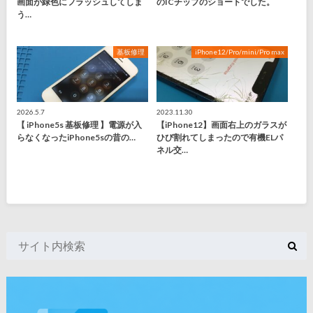
画面が緑色にフラッシュしてしま
のICチップのショートでした。
う…
基板修理
iPhone12/Pro/mini/Pro max
2026.5.7
2023.11.30
【 iPhone5s 基板修理 】電源が入
【iPhone12】画面右上のガラスが
らなくなったiPhone5sの昔の…
ひび割れてしまったので有機ELパ
ネル交…