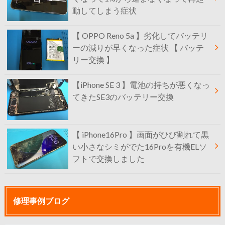
動してしまう症状
【 OPPO Reno 5a 】劣化してバッテリ
ーの減りが早くなった症状 【 バッテ
リー交換 】
【iPhone SE 3 】電池の持ちが悪くなっ
てきたSE3のバッテリー交換
【 iPhone16Pro 】画面がひび割れて黒
い小さなシミがでた16Proを有機ELソ
フトで交換しました
修理事例ブログ