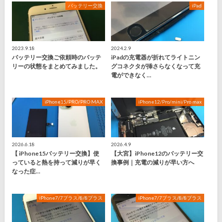
バッテリー交換
iPad
2023.9.18
2024.2.9
バッテリー交換ご依頼時のバッテ
iPadの充電器が折れてライトニン
リーの状態をまとめてみました。
グコネクタが挿さらなくなって充
電ができなく…
iPhone15/PRO/PRO MAX
iPhone12/Pro/mini/Pro max
2026.6.18
2026.4.9
【 iPhone15バッテリー交換】使
【大宮】iPhone12のバッテリー交
っていると熱を持って減りが早く
換事例｜充電の減りが早い方へ
なった症…
iPhone7/7プラス/8/8プラス
iPhone7/7プラス/8/8プラス