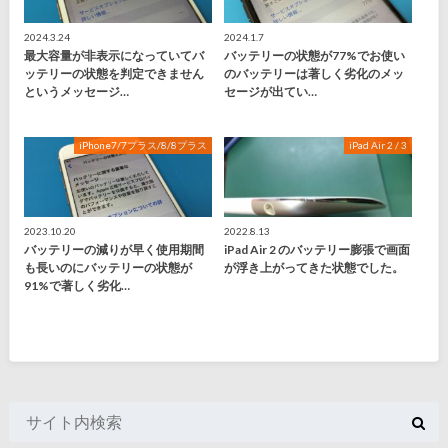
2024.3.24
2024.1.7
最大容量が非表示になっていてバ
バッテリーの状態が77%でお使い
ッテリーの状態を判定できません
のバッテリーは著しく劣化のメッ
というメッセージ…
セージが出てい…
iPhone7/7プラス/8/8プラス
iPad Air 2 / 3
2023.10.20
2022.8.13
バッテリーの減りが早く使用期間
iPad Air 2 のバッテリー膨張で画面
も長いのにバッテリーの状態が
が浮き上がってきた状態でした。
91%で著しく劣化…