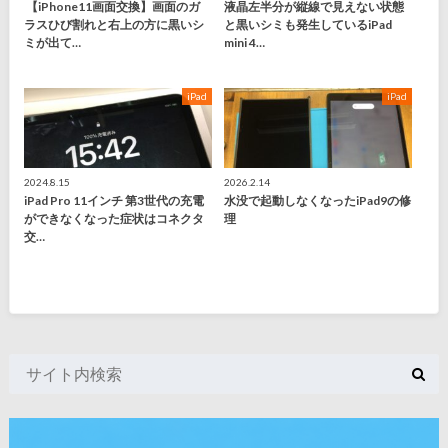
【iPhone11画面交換】画面のガ
液晶左半分が縦線で見えない状態
ラスひび割れと右上の方に黒いシ
と黒いシミも発生しているiPad
ミが出て…
mini 4…
iPad
iPad
2024.8.15
2026.2.14
iPad Pro 11インチ 第3世代の充電
水没で起動しなくなったiPad9の修
ができなくなった症状はコネクタ
理
交…