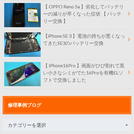
【 OPPO Reno 5a 】劣化してバッテリ
ーの減りが早くなった症状 【 バッテ
リー交換 】
【iPhone SE 3 】電池の持ちが悪くなっ
てきたSE3のバッテリー交換
【 iPhone16Pro 】画面がひび割れて黒
い小さなシミがでた16Proを有機ELソ
フトで交換しました
修理事例ブログ