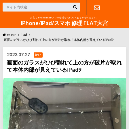
大宮でiPhone/iPad/スマホ修理ならFLATへおまかせください。
お問い合わ
iPhone/iPad/スマホ 修理 FLAT大宮
HOME
iPad
せ
画面のガラスがひび割れて上の方が破片が取れて本体内部が見えているiPad9
2023.07.27
iPad
画面のガラスがひび割れて上の方が破片が取れ
て本体内部が見えているiPad9