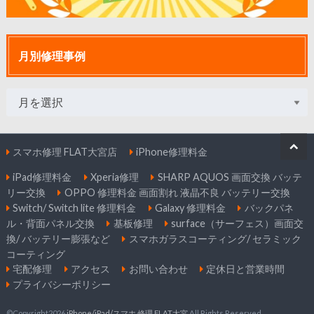
月別修理事例
スマホ修理 FLAT大宮店
iPhone修理料金
iPad修理料金
Xperia修理
SHARP AQUOS 画面交換 バッテ
リー交換
OPPO 修理料金 画面割れ 液晶不良 バッテリー交換
Switch/ Switch lite 修理料金
Galaxy 修理料金
バックパネ
ル・背面パネル交換
基板修理
surface（サーフェス）画面交
換/ バッテリー膨張など
スマホガラスコーティング/ セラミック
コーティング
宅配修理
アクセス
お問い合わせ
定休日と営業時間
プライバシーポリシー
©Copyright2026
iPhone/iPad/スマホ 修理 FLAT大宮
.All Rights Reserved.