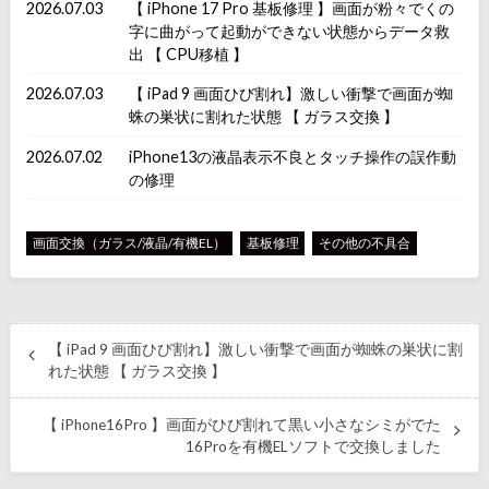
2026.07.03
【 iPhone 17 Pro 基板修理 】画面が粉々でくの
字に曲がって起動ができない状態からデータ救
出 【 CPU移植 】
2026.07.03
【 iPad 9 画面ひび割れ】激しい衝撃で画面が蜘
蛛の巣状に割れた状態 【 ガラス交換 】
2026.07.02
iPhone13の液晶表示不良とタッチ操作の誤作動
の修理
画面交換（ガラス/液晶/有機EL）
基板修理
その他の不具合
【 iPad 9 画面ひび割れ】激しい衝撃で画面が蜘蛛の巣状に割
れた状態 【 ガラス交換 】
【 iPhone16Pro 】画面がひび割れて黒い小さなシミがでた
16Proを有機ELソフトで交換しました