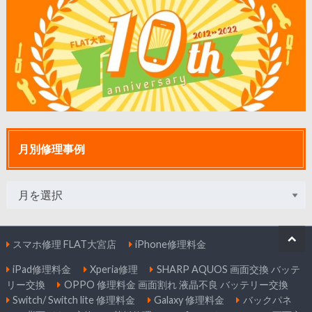
月別修理事例
スマホ修理 FLAT大宮店
iPhone修理料金
iPad修理料金
Xperia修理
SHARP AQUOS 画面交換 バッテ
リー交換
OPPO 修理料金 画面割れ 液晶不良 バッテリー交換
Switch/ Switch lite 修理料金
Galaxy 修理料金
バックパネ