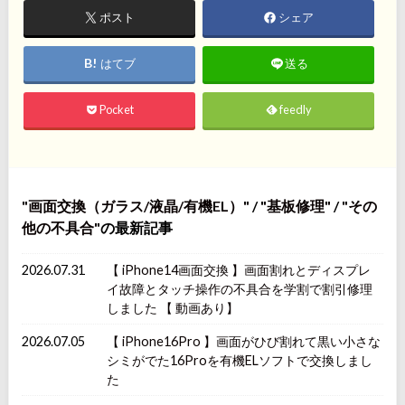
ポスト
シェア
はてブ
送る
Pocket
feedly
画面交換（ガラス/液晶/有機EL）
/
基板修理
/
その
他の不具合
の最新記事
2026.07.31
【 iPhone14画面交換 】画面割れとディスプレ
イ故障とタッチ操作の不具合を学割で割引修理
しました 【 動画あり】
2026.07.05
【 iPhone16Pro 】画面がひび割れて黒い小さな
シミがでた16Proを有機ELソフトで交換しまし
た