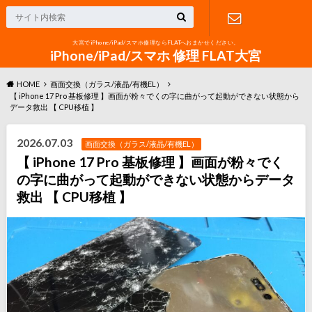
大宮でiPhone/iPad/スマホ修理ならFLATへおまかせください。
お問い合わ
iPhone/iPad/スマホ 修理 FLAT大宮
HOME
画面交換（ガラス/液晶/有機EL）
せ
【 iPhone 17 Pro 基板修理 】画面が粉々でくの字に曲がって起動ができない状態から
データ救出 【 CPU移植 】
2026.07.03
画面交換（ガラス/液晶/有機EL）
【 iPhone 17 Pro 基板修理 】画面が粉々でく
の字に曲がって起動ができない状態からデータ
救出 【 CPU移植 】