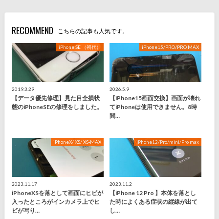
RECOMMEND
こちらの記事も人気です。
iPhone SE （初代）
iPhone15/PRO/PRO MAX
2019.3.29
2026.5.9
【データ優先修理】見た目全損状
【iPhone15画面交換】画面が壊れ
態のiPhoneSEの修理をしました。
てiPhoneは使用できません。8時
間…
iPhoneX/ XS/ XS-MAX
iPhone12/Pro/mini/Pro max
2023.11.17
2023.11.2
iPhoneXSを落として画面にヒビが
【iPhone 12 Pro 】本体を落とし
入ったところがインカメラ上でヒ
た時によくある症状の縦線が出て
ビが写り…
し…