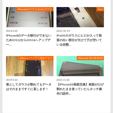
iPhone6/6プラス/6s/6sプラス
iPad
2024.3.20
2023.10.19
iPhone8のデータ移行ができない
iPad 8 のガラスにヒビが入って画
ためiOS12からiOS16へアップデ
面の白い部分が欠けて穴が空いて
ー…
いる状態…
iPhone7/7プラス/8/8プラス
iPhoneX/ XS/ XS-MAX
2019.3.22
2022.11.26
落としてガラスが割れてもデータ
【iPhoneXS画面交換】画面がひび
はそのままですぐに直します！
割れたまま使っていたらタッチ操
作の誤作…