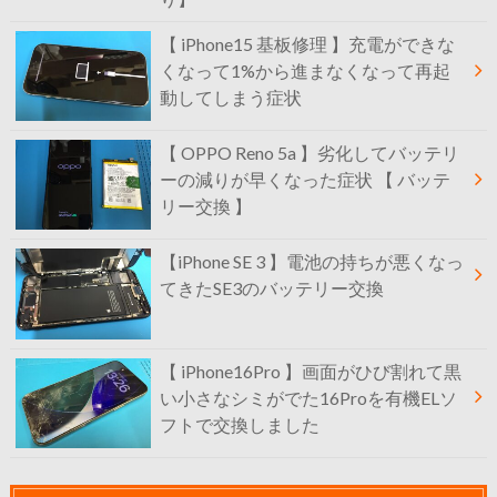
【 iPhone15 基板修理 】充電ができな
くなって1%から進まなくなって再起
動してしまう症状
【 OPPO Reno 5a 】劣化してバッテリ
ーの減りが早くなった症状 【 バッテ
リー交換 】
【iPhone SE 3 】電池の持ちが悪くなっ
てきたSE3のバッテリー交換
【 iPhone16Pro 】画面がひび割れて黒
い小さなシミがでた16Proを有機ELソ
フトで交換しました