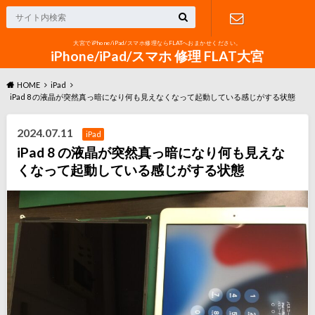
大宮でiPhone/iPad/スマホ修理ならFLATへおまかせください。
お問い合わ
iPhone/iPad/スマホ 修理 FLAT大宮
HOME
iPad
せ
iPad 8 の液晶が突然真っ暗になり何も見えなくなって起動している感じがする状態
2024.07.11
iPad
iPad 8 の液晶が突然真っ暗になり何も見えな
くなって起動している感じがする状態