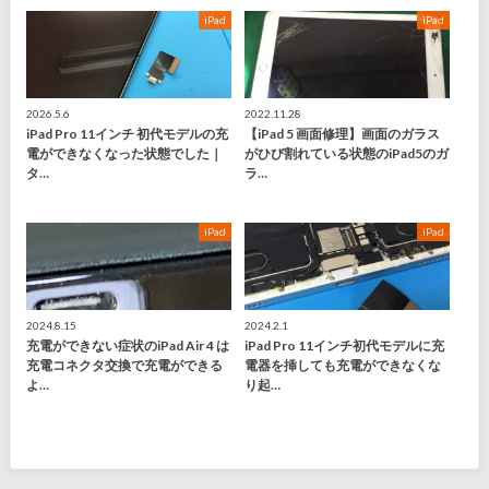
iPad
iPad
2026.5.6
2022.11.28
iPad Pro 11インチ 初代モデルの充
【iPad 5 画面修理】画面のガラス
電ができなくなった状態でした｜
がひび割れている状態のiPad5のガ
タ…
ラ…
iPad
iPad
2024.8.15
2024.2.1
充電ができない症状のiPad Air 4 は
iPad Pro 11インチ初代モデルに充
充電コネクタ交換で充電ができる
電器を挿しても充電ができなくな
よ…
り起…