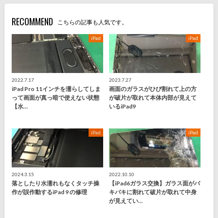
RECOMMEND
こちらの記事も人気です。
iPad
iPad
2022.7.17
2023.7.27
iPad Pro 11インチを濡らしてしま
画面のガラスがひび割れて上の方
って画面が真っ暗で使えない状態
が破片が取れて本体内部が見えて
【水…
いるiPad9
iPad
iPad
2024.3.15
2022.10.10
落としたり水濡れもなくタッチ操
【iPad6ガラス交換】ガラス面がバ
作が誤作動するiPad 9 の修理
キバキに割れて破片が取れて中身
が見えてい…