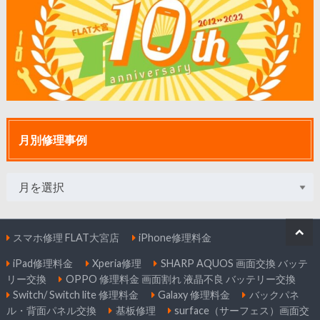
月別修理事例
スマホ修理 FLAT大宮店
iPhone修理料金
iPad修理料金
Xperia修理
SHARP AQUOS 画面交換 バッテ
リー交換
OPPO 修理料金 画面割れ 液晶不良 バッテリー交換
Switch/ Switch lite 修理料金
Galaxy 修理料金
バックパネ
ル・背面パネル交換
基板修理
surface（サーフェス）画面交