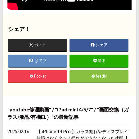
シェア！
ポスト
シェア
はてブ
送る
Pocket
feedly
youtube修理動画
/
iPad mini 4/5/7
/
画面交換（ガ
ラス/液晶/有機EL）
の最新記事
2025.02.16
【 iPhone 14 Pro 】ガラス割れやディスプレイ
故障はなくタッチ操作ができなくなった状態【