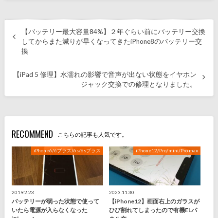
【バッテリー最大容量84%】２年ぐらい前にバッテリー交換
してからまた減りが早くなってきたiPhone8のバッテリー交
換
【iPad 5 修理】水濡れの影響で音声が出ない状態をイヤホン
ジャック交換での修理となりました。
RECOMMEND
こちらの記事も人気です。
iPhone6/6プラス/6s/6sプラス
iPhone12/Pro/mini/Pro max
2019.2.23
2023.11.30
バッテリーが弱った状態で使って
【iPhone12】画面右上のガラスが
いたら電源が入らなくなった
ひび割れてしまったので有機ELパ