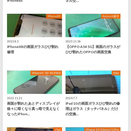
iPhone6s
ネル交…
iPhoneXR
Android修理
2022.8.3
2023.11.18
iPhoneXRの画面ガラスひび割れ
【OPPO A54 5G】画面のガラスが
修理
ひび割れたOPPOの画面交換
iPhoneX/ XS/ XS-MAX
iPad
2022.11.21
2024.7.7
画面が割れたあとディスプレイが
iPad 10 の画面ガラスひび割れの修
徐々に暗くなり真っ暗で見えなく
理はガラス（タッチパネル）だけ
なったiPhon…
の交換…
iPad
iPhone 13/13mini/13Pro