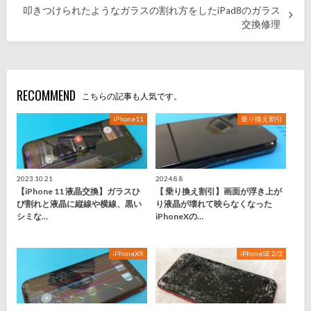
叩きつけられたようなガラスの割れ方をしたiPad8のガラス
交換修理
RECOMMEND
こちらの記事も人気です。
iPhone11
乗り換え割引
2023.10.21
2024.8.8
【iPhone 11 液晶交換】ガラスひ
【 乗り換え割引】画面が浮き上が
び割れと液晶に縦線や横線、黒い
り液晶が壊れて映らなくなった
シミな…
iPhoneXの…
iPhoneXR
iPhoneSE 2/3