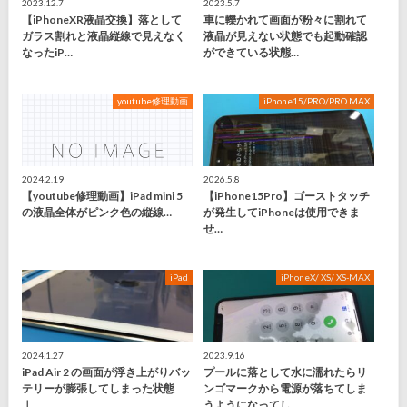
2023.12.7
2023.5.7
【iPhoneXR液晶交換】落として
車に轢かれて画面が粉々に割れて
ガラス割れと液晶縦線で見えなく
液晶が見えない状態でも起動確認
なったiP…
ができている状態…
youtube修理動画
iPhone15/PRO/PRO MAX
2024.2.19
2026.5.8
【youtube修理動画】iPad mini 5
【iPhone15Pro】ゴーストタッチ
の液晶全体がピンク色の縦線…
が発生してiPhoneは使用できま
せ…
iPad
iPhoneX/ XS/ XS-MAX
2024.1.27
2023.9.16
iPad Air 2 の画面が浮き上がりバッ
プールに落として水に濡れたらリ
テリーが膨張してしまった状態
ンゴマークから電源が落ちてしま
｜…
うようになってし…