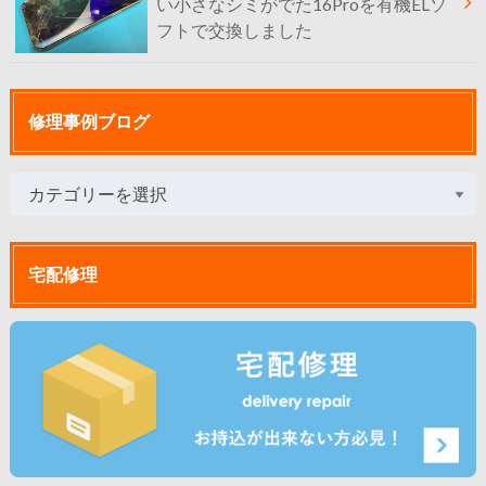
い小さなシミがでた16Proを有機ELソ
フトで交換しました
修理事例ブログ
宅配修理