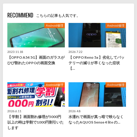
RECOMMEND
こちらの記事も人気です。
Android修理
Android修理
2023.11.18
2026.7.22
【OPPO A54 5G】画面のガラスが
【 OPPO Reno 5a 】劣化してバッ
ひび割れたOPPOの画面交換
テリーの減りが早くなった症状
【…
Android修理
Android修理
2026.6.11
2026.4.8
【 学割 】画面割れ修理が5000円
水濡れで画面が真っ暗で映らなく
以上の時は学割で1000円割引いた
なったAQUOS Sense 4 lite の…
します