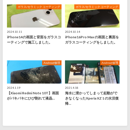
ガラス/セラミック コーティング
ガラス/セラミック コーティング
2024.10.11
2024.10.14
iPhone14の画面と背面をガラスコ
iPhone16Pro Max の画面と裏面を
ーティングで施工しました。
ガラスコーティングをしました。
Android修理
Android修理
2024.1.19
2021.4.18
【Xiaomi Redmi Note 10T】画面
海水に浸かってしまって起動がで
がバキバキにひび割れて液晶…
きなくなったXperia XZ 1 の水没復
帰…