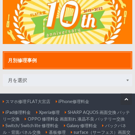
月別修理事例
スマホ修理 FLAT大宮店
iPhone修理料金
iPad修理料金
Xperia修理
SHARP AQUOS 画面交換 バッテ
リー交換
OPPO 修理料金 画面割れ 液晶不良 バッテリー交換
Switch/ Switch lite 修理料金
Galaxy 修理料金
バックパネ
ル・背面パネル交換
基板修理
surface（サーフェス）画面交