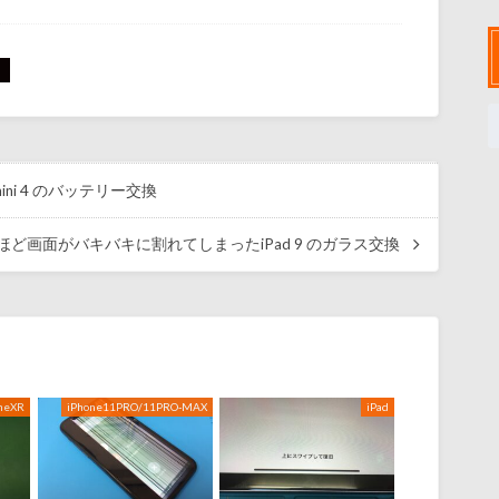
）
ni 4 のバッテリー交換
ど画面がバキバキに割れてしまったiPad 9 のガラス交換
neXR
iPhone11PRO/11PRO-MAX
iPad