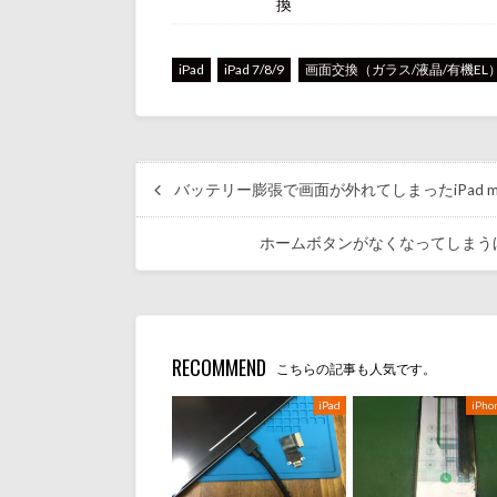
換
iPad
iPad 7/8/9
画面交換（ガラス/液晶/有機EL
バッテリー膨張で画面が外れてしまったiPad mi
ホームボタンがなくなってしまうほ
RECOMMEND
こちらの記事も人気です。
iPad
iPho