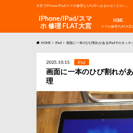
大宮でiPhone/iPad/スマホ修理ならFLATへおまかせください。
iPhone/iPad/スマ
HOME
ホ 修理 FLAT大宮
スマホ修理 FLAT大宮
HOME
iPad
画面に一本のひび割れがあるiPad 9 のタッ
2025.10.15
iPad
画面に一本のひび割れがある
理